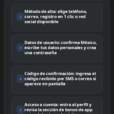
Método de alta: elige teléfono,
correo, registro en 1 clic o red
2
social disponible
Datos de usuario: confirma México,
escribe tus datos personales y crea
3
una contraseña
Código de confirmación: ingresa el
código recibido por SMS o correo si
4
aparece en pantalla
Acceso a cuenta: entra al perfil y
revisa la sección de bonos de app
5