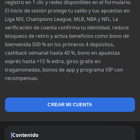
registro en 1 clic y redes disponibles en el formulario.
El inicio de sesión protege tu saldo y tus apuestas en
Liga MX, Champions League, MLB, NBA y NFL. La
verificación de cuenta confirma tu identidad, reduce
bloqueos de retiro y activa beneficios como bono de
bienvenida 500 % en los primeros 4 depósitos,
cashback semanal hasta 40 %, bono en apuestas
exprés hasta +15 % extra, giros gratis en
tragamonedas, bonos de app y programa VIP con
recompensas.
CREAR MI CUENTA
Contenido