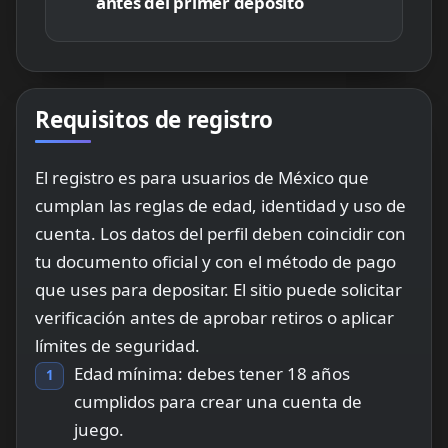
antes del primer depósito
Requisitos de registro
El registro es para usuarios de México que
cumplan las reglas de edad, identidad y uso de
cuenta. Los datos del perfil deben coincidir con
tu documento oficial y con el método de pago
que uses para depositar. El sitio puede solicitar
verificación antes de aprobar retiros o aplicar
límites de seguridad.
Edad mínima: debes tener 18 años
cumplidos para crear una cuenta de
juego.