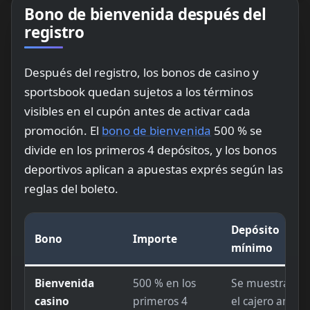
Bono de bienvenida después del
registro
Después del registro, los bonos de casino y
sportsbook quedan sujetos a los términos
visibles en el cupón antes de activar cada
promoción. El
bono de bienvenida
500 % se
divide en los primeros 4 depósitos, y los bonos
deportivos aplican a apuestas exprés según las
reglas del boleto.
Depósito
Bono
Importe
mínimo
Bienvenida
500 % en los
Se muestra en
casino
primeros 4
el cajero antes