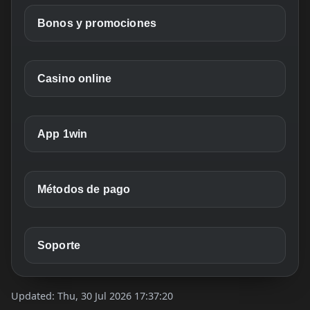
Bonos y promociones
Casino online
App 1win
Métodos de pago
Soporte
Updated:
Thu, 30 Jul 2026 17:37:20