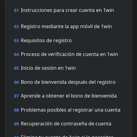
Instrucciones para crear cuenta en 1win
Registro mediante la app móvil de 1win
Requisitos de registro
Proceso de verificación de cuenta en 1win
Inicio de sesión en 1win
Bono de bienvenida después del registro
Aprende a obtener el bono de bienvenida
Problemas posibles al registrar una cuenta
Recuperación de contraseña de cuenta