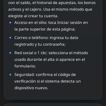
con el saldo, el historial de apuestas, los bonos
activos y el cajero. Usa el mismo método que
elegiste al crear tu cuenta.
Acceso en el sitio: toca Iniciar sesión en
la parte superior de esta página;
Correo o teléfono: ingresa tu dato
registrado y tu contraseña;
Red social o 1 clic: selecciona el método
usado durante el alta si aparece en el
formulario;
Seguridad: confirma el código de
verificación si el sistema detecta un
dispositivo nuevo.