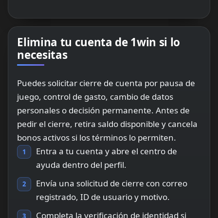
Elimina tu cuenta de 1win si lo
necesitas
Puedes solicitar cierre de cuenta por pausa de
juego, control de gasto, cambio de datos
personales o decisión permanente. Antes de
pedir el cierre, retira saldo disponible y cancela
bonos activos si los términos lo permiten.
Entra a tu cuenta y abre el centro de
ayuda dentro del perfil.
Envía una solicitud de cierre con correo
registrado, ID de usuario y motivo.
Completa la verificación de identidad si