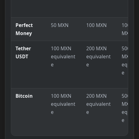
Perfect
50 MXN
100 MXN
100,00
Money
MXN
Tether
100 MXN
200 MXN
500,00
USDT
equivalent
equivalent
MXN
e
e
equival
e
Bitcoin
100 MXN
200 MXN
500,00
equivalent
equivalent
MXN
e
e
equival
e