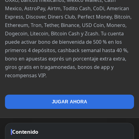
Mexico, AstroPay, Airtm, Todito Cash, CoDi, American
Express, Discover, Diners Club, Perfect Money, Bitcoin,
Ethereum, Tron, Tether, Binance, USD Coin, Monero,
Dogecoin, Litecoin, Bitcoin Cash y Zcash. Tu cuenta
puede activar bono de bienvenida de 500 % en los
primeros 4 depósitos, cashback semanal hasta 40 %,
bono en apuestas exprés un porcentaje extra extra,
giros gratis en tragamonedas, bonos de app y
recompensas VIP.
JUGAR AHORA
Contenido