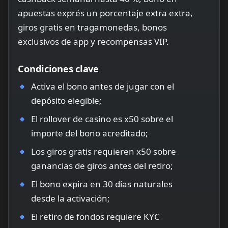
apuestas exprés un porcentaje extra extra,
giros gratis en tragamonedas, bonos
exclusivos de app y recompensas VIP.
Condiciones clave
Activa el bono antes de jugar con el
depósito elegible;
El rollover de casino es x50 sobre el
importe del bono acreditado;
Los giros gratis requieren x50 sobre
ganancias de giros antes del retiro;
El bono expira en 30 días naturales
desde la activación;
El retiro de fondos requiere KYC