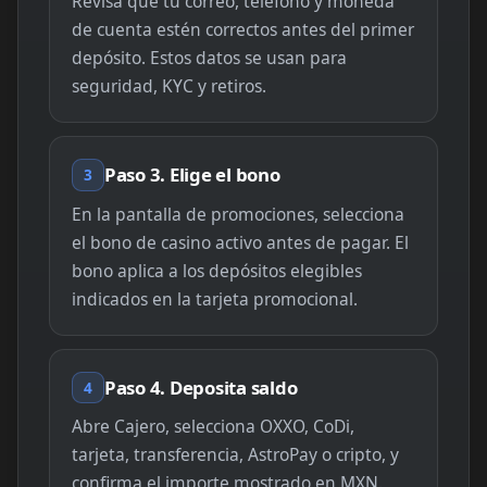
Revisa que tu correo, teléfono y moneda
de cuenta estén correctos antes del primer
depósito. Estos datos se usan para
seguridad, KYC y retiros.
Paso 3. Elige el bono
3
En la pantalla de promociones, selecciona
el bono de casino activo antes de pagar. El
bono aplica a los depósitos elegibles
indicados en la tarjeta promocional.
Paso 4. Deposita saldo
4
Abre Cajero, selecciona OXXO, CoDi,
tarjeta, transferencia, AstroPay o cripto, y
confirma el importe mostrado en MXN.