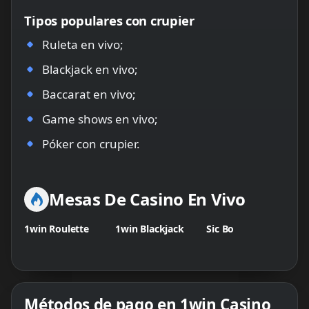
Tipos populares con crupier
Ruleta en vivo;
Blackjack en vivo;
Baccarat en vivo;
Game shows en vivo;
Póker con crupier.
Mesas De Casino En Vivo
1win Roulette
1win Blackjack
Sic Bo
Me
Métodos de pago en 1win Casino