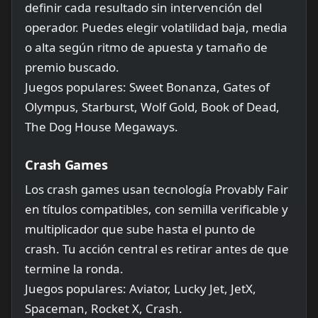
definir cada resultado sin intervención del
operador. Puedes elegir volatilidad baja, media
o alta según ritmo de apuesta y tamaño de
premio buscado.
Juegos populares: Sweet Bonanza, Gates of
Olympus, Starburst, Wolf Gold, Book of Dead,
The Dog House Megaways.
Crash Games
Los crash games usan tecnología Provably Fair
en títulos compatibles, con semilla verificable y
multiplicador que sube hasta el punto de
crash. Tu acción central es retirar antes de que
termine la ronda.
Juegos populares: Aviator, Lucky Jet, JetX,
Spaceman, Rocket X, Crash.