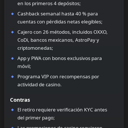
en los primeros 4 depósitos;
Cashback semanal hasta 40 % para
cuentas con pérdidas netas elegibles;
Cajero con 26 métodos, incluidos OXXO,
CoDi, bancos mexicanos, AstroPay y
criptomonedas;
App y PWA con bonos exclusivos para
móvil;
Programa VIP con recompensas por
actividad de casino.
Contras
El retiro requiere verificación KYC antes
del primer pago;
Las promociones de casino requieren