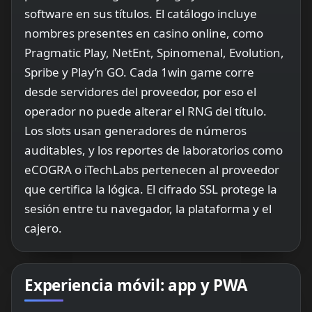
software en sus títulos. El catálogo incluye
nombres presentes en casino online, como
Pragmatic Play, NetEnt, Spinomenal, Evolution,
Spribe y Play’n GO. Cada 1win game corre
desde servidores del proveedor, por eso el
operador no puede alterar el RNG del título.
Los slots usan generadores de números
auditables, y los reportes de laboratorios como
eCOGRA o iTechLabs pertenecen al proveedor
que certifica la lógica. El cifrado SSL protege la
sesión entre tu navegador, la plataforma y el
cajero.
Experiencia móvil: app y PWA