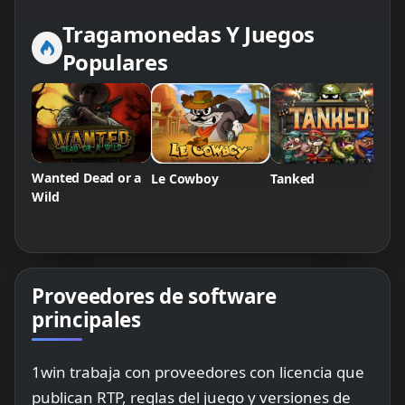
Tragamonedas Y Juegos
Populares
Ni
Wanted Dead or a
Tanked
Le Cowboy
Wild
Proveedores de software
principales
1win trabaja con proveedores con licencia que
publican RTP, reglas del juego y versiones de