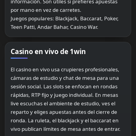
información. Son útiles si prefieres apuestas
por mano en vez de carretes.
Juegos populares: Blackjack, Baccarat, Poker,
Teen Patti, Andar Bahar, Casino War.
Casino en vivo de 1win
El casino en vivo usa crupieres profesionales,
cámaras de estudio y chat de mesa para una
sesión social. Las slots se enfocan en rondas
rápidas, RTP fijo y juego individual. En mesas
live escuchas el ambiente de estudio, ves el
reparto y eliges apuestas antes del cierre de
ronda. La ruleta, el blackjack y el baccarat en
vivo publican límites de mesa antes de entrar.