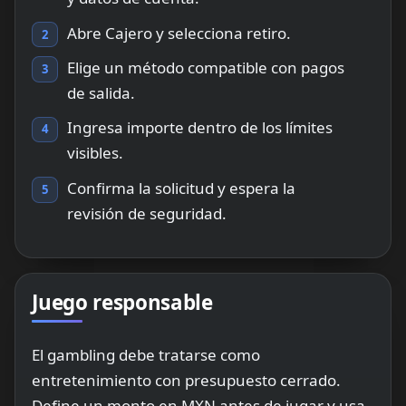
Abre Cajero y selecciona retiro.
Elige un método compatible con pagos
de salida.
Ingresa importe dentro de los límites
visibles.
Confirma la solicitud y espera la
revisión de seguridad.
Juego responsable
El gambling debe tratarse como
entretenimiento con presupuesto cerrado.
Define un monto en MXN antes de jugar y usa