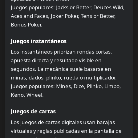
Juegos populares: Jacks or Better, Deuces Wild,
Aces and Faces, Joker Poker, Tens or Better,
Bonus Poker.
Juegos instantáneos
Los instantáneos priorizan rondas cortas,
apuesta directa y resultado visible en
segundos. La mecánica suele basarse en
minas, dados, plinko, rueda o multiplicador.
Juegos populares: Mines, Dice, Plinko, Limbo,
Keno, Wheel.
Juegos de cartas
Los juegos de cartas digitales usan barajas
virtuales y reglas publicadas en la pantalla de