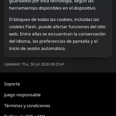
guardados por esta tecnología, según las
herramientas disponibles en el dispositivo.
El bloqueo de todas las cookies, incluidas las
cookies Flash, puede afectar funciones del sitio
web. Entre ellas se encuentran la conservación
del idioma, las preferencias de pantalla y el
inicio de sesión automático.
Updated:
Thu, 30 Jul 2026 09:25:41
Soporte
Juego responsable
Términos y condiciones