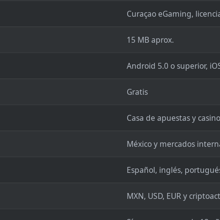
Curaçao eGaming, licenci
15 MB aprox.
Android 5.0 o superior, iO
Gratis
Casa de apuestas y casino
México y mercados intern
Español, inglés, portugués
MXN, USD, EUR y criptoact