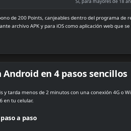
Sí, para mayores de 18 a
n bono de 200 Points, canjeables dentro del programa de
iante archivo APK y para iOS como aplicación web que s
Android en 4 pasos sencillos
is y tarda menos de 2 minutos con una conexión 4G o WiF
6 en tu celular.
 paso a paso