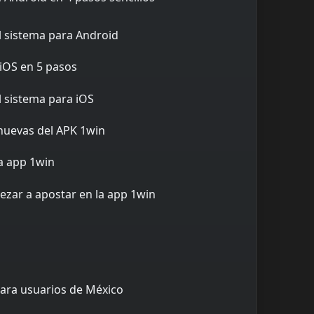
l sistema para Android
iOS en 5 pasos
 sistema para iOS
nuevas del APK 1win
la app 1win
ezar a apostar en la app 1win
para usuarios de México