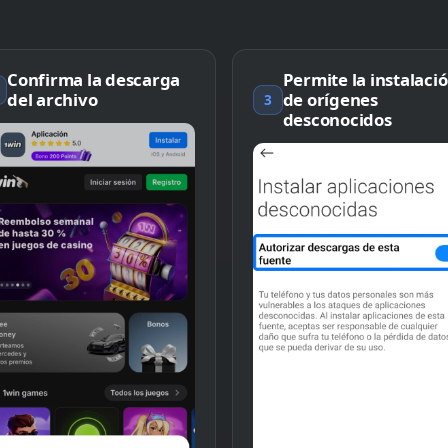
Confirma la descarga
Permite la instalaci
del archivo
de orígenes
3
desconocidos