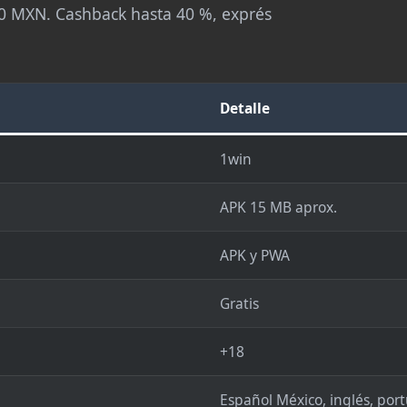
0 MXN. Cashback hasta 40 %, exprés
Detalle
1win
APK 15 MB aprox.
APK y PWA
Gratis
+18
Español México, inglés, por