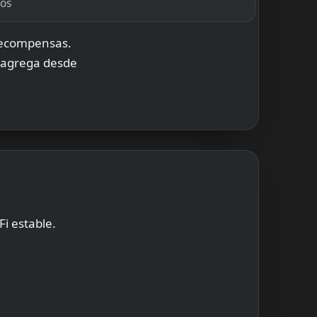
ños
 recompensas.
e agrega desde
i estable.